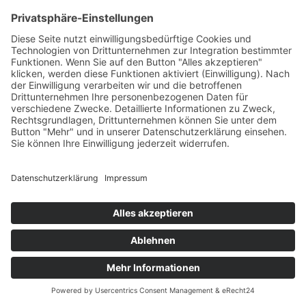
Kundenbewertungen und Erfahrungen zu
THURNER + SÖHNE Immobilien GmbH
SEHR GUT
100%
Empfehlungen auf
ProvenExpert.com
4,77 / 5,00
434
1.612
Bewertungen auf
Bewertungen von 4
Von Kunden
ProvenExpert.com
anderen Quellen
bewertet
2k+ Bewertungen
Blick aufs ProvenExpert-Profil werfen
Authentizität