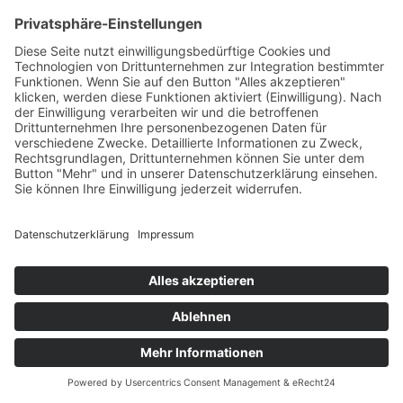
Kundenbewertungen und Erfahrungen zu
THURNER + SÖHNE Immobilien GmbH
SEHR GUT
100%
Empfehlungen auf
ProvenExpert.com
4,77 / 5,00
434
1.612
Bewertungen auf
Bewertungen von 4
Von Kunden
ProvenExpert.com
anderen Quellen
bewertet
2k+ Bewertungen
Blick aufs ProvenExpert-Profil werfen
Authentizität