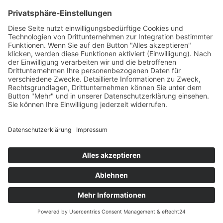
Kundenbewertungen und Erfahrungen zu
THURNER + SÖHNE Immobilien GmbH
SEHR GUT
100%
Empfehlungen auf
ProvenExpert.com
4,77 / 5,00
434
1.612
Bewertungen auf
Bewertungen von 4
Von Kunden
ProvenExpert.com
anderen Quellen
bewertet
2k+ Bewertungen
Blick aufs ProvenExpert-Profil werfen
Authentizität