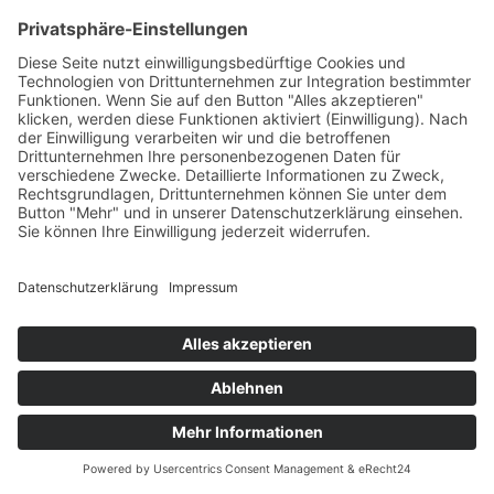
Kundenbewertungen und Erfahrungen zu
THURNER + SÖHNE Immobilien GmbH
SEHR GUT
100%
Empfehlungen auf
ProvenExpert.com
4,77 / 5,00
434
1.612
Bewertungen auf
Bewertungen von 4
Von Kunden
ProvenExpert.com
anderen Quellen
bewertet
2k+ Bewertungen
Blick aufs ProvenExpert-Profil werfen
Authentizität