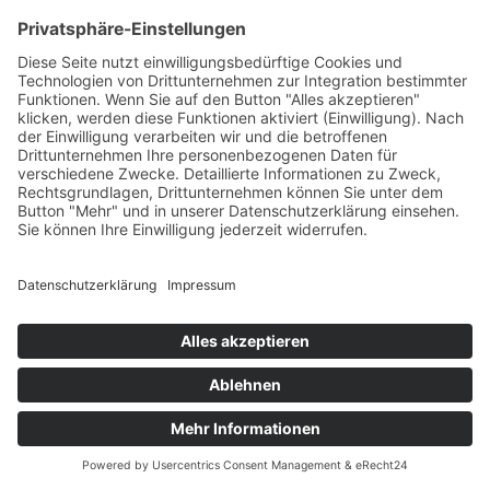
Kundenbewertungen und Erfahrungen zu
THURNER + SÖHNE Immobilien GmbH
SEHR GUT
100%
Empfehlungen auf
ProvenExpert.com
4,77 / 5,00
434
1.612
Bewertungen auf
Bewertungen von 4
Von Kunden
ProvenExpert.com
anderen Quellen
bewertet
2k+ Bewertungen
Blick aufs ProvenExpert-Profil werfen
Authentizität