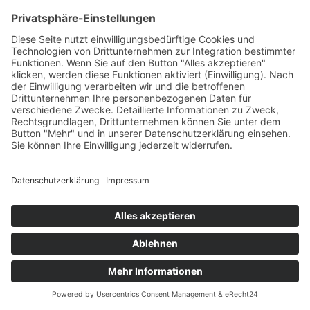
Kundenbewertungen und Erfahrungen zu
THURNER + SÖHNE Immobilien GmbH
SEHR GUT
100%
Empfehlungen auf
ProvenExpert.com
4,77 / 5,00
434
1.612
Bewertungen auf
Bewertungen von 4
Von Kunden
ProvenExpert.com
anderen Quellen
bewertet
2k+ Bewertungen
Blick aufs ProvenExpert-Profil werfen
Authentizität