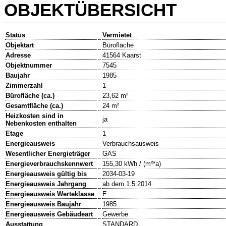
OBJEKTÜBERSICHT
Status
Vermietet
Objektart
Bürofläche
Adresse
41564 Kaarst
Objektnummer
7545
Baujahr
1985
Zimmerzahl
1
Bürofläche (ca.)
23,62 m²
Gesamtfläche (ca.)
24 m²
Heizkosten sind in
ja
Nebenkosten enthalten
Etage
1
Energieausweis
Verbrauchsausweis
Wesentlicher Energieträger
GAS
Energieverbrauchskennwert
155,30 kWh / (m²*a)
Energieausweis gültig bis
2034-03-19
Energieausweis Jahrgang
ab dem 1.5.2014
Energieausweis Werteklasse
E
Energieausweis Baujahr
1985
Energieausweis Gebäudeart
Gewerbe
Ausstattung
STANDARD