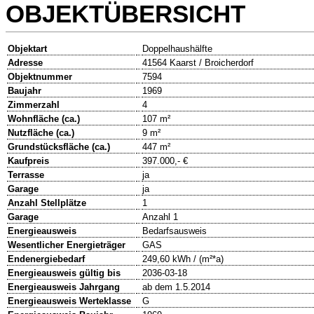
OBJEKTÜBERSICHT
Objektart
Doppelhaushälfte
Adresse
41564 Kaarst / Broicherdorf
Objektnummer
7594
Baujahr
1969
Zimmerzahl
4
Wohnfläche (ca.)
107 m²
Nutzfläche (ca.)
9 m²
Grundstücksfläche (ca.)
447 m²
Kaufpreis
397.000,- €
Terrasse
ja
Garage
ja
Anzahl Stellplätze
1
Garage
Anzahl 1
Energieausweis
Bedarfsausweis
Wesentlicher Energieträger
GAS
Endenergiebedarf
249,60 kWh / (m²*a)
Energieausweis gültig bis
2036-03-18
Energieausweis Jahrgang
ab dem 1.5.2014
Energieausweis Werteklasse
G