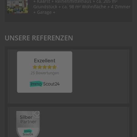
+ Kaarst + Reihenmittelhaus + ca. 205 m²
Grundstück + ca. 98 m² Wohnfläche + 4 Zimmer
+ Garage +
UNSERE REFERENZEN