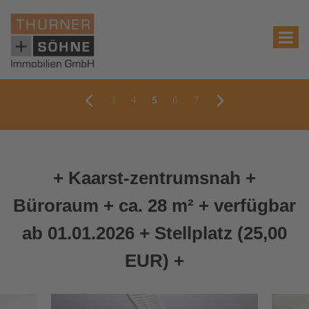
3
4
5
6
7
+ Kaarst-zentrumsnah +
Büroraum + ca. 28 m² + verfügbar
ab 01.01.2026 + Stellplatz (25,00
EUR) +