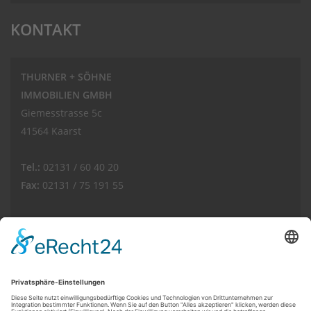
KONTAKT
THURNER + SÖHNE
IMMOBILIEN GMBH
Giemesstrasse 5c
41564 Kaarst
Tel.:
02131 / 60 40 20
Fax:
02131 / 75 191 55
E-Mail:
info(at)thurnerimmobilien.de
Web:
www.thurnerimmobilien.de
Kundenbewertungen und Erfahrungen zu
THURNER + SÖHNE Immobilien GmbH