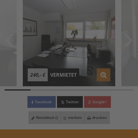
240,- €
VERMIETET
Facebook
Twitter
Google+
Notizblock (
)
merken
drucken