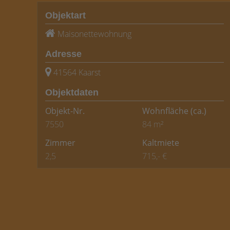
Objektart
Maisonettewohnung
Adresse
41564 Kaarst
Objektdaten
Objekt-Nr.
Wohnfläche
(ca.)
7550
84 m²
Zimmer
Kaltmiete
2,5
715,- €