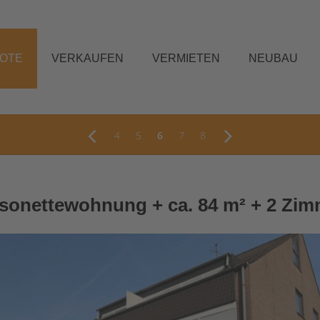
BOTE
VERKAUFEN
VERMIETEN
NEUBAU
4
5
6
7
8
isonettewohnung + ca. 84 m² + 2 Zim