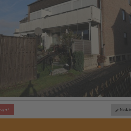
ogle+
Notizbl