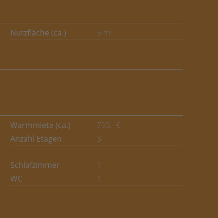
Nutzfläche (ca.)
5 m²
Warmmiete (ca.)
795,- €
Anzahl Etagen
3
Schlafzimmer
1
WC
1