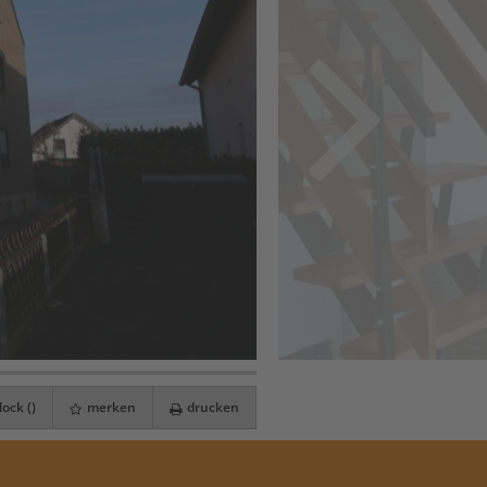
ock (
)
merken
drucken