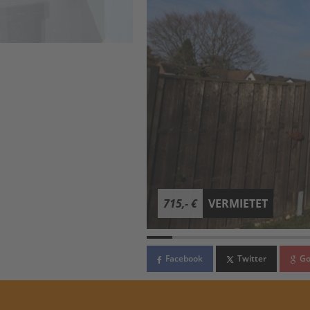
715,- €
VERMIETET
Facebook
Twitter
Go