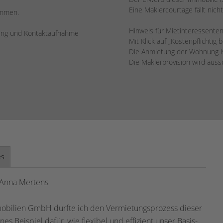
Eine Maklercourtage fällt nicht
ommen.
Hinweis für Mietinteressenten
rung und Kontaktaufnahme
Mit Klick auf „Kostenpflichtig 
Die Anmietung der Wohnung ist
Die Maklerprovision wird aus
es
 Anna Mertens
bilien GmbH durfte ich den Vermietungsprozess dieser
 Beispiel dafür, wie flexibel und effizient unser Basis-