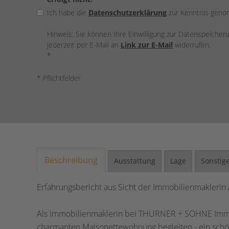
Ich habe die
Datenschutzerklärung
zur Kenntnis gen
Hinweis: Sie können Ihre Einwilligung zur Datenspeiche
jederzeit per E-Mail an
Link zur E-Mail
widerrufen.
*
* Pflichtfelder
Beschreibung
Ausstattung
Lage
Sonstig
Erfahrungsbericht aus Sicht der Immobilienmaklerin
Als Immobilienmaklerin bei THURNER + SÖHNE Immo
charmanten Maisonettewohnung begleiten - ein schönes