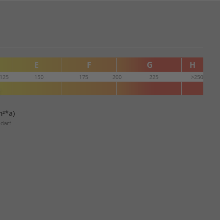
m²*a)
darf