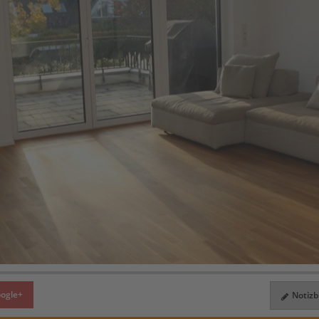
ogle+
Notizbl