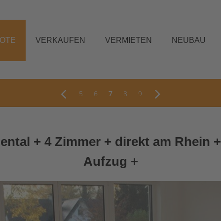
BOTE
VERKAUFEN
VERMIETEN
NEUBAU
5
6
7
8
9
al + 4 Zimmer + direkt am Rhein + 
Aufzug +