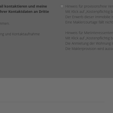
Mail kontaktieren und meine
Hinweis für provisionsfreie Ve
Ihrer Kontaktdaten an Dritte
Mit Klick auf „Kostenpflichtig 
Der Erwerb dieser Immobilie ist
Eine Maklercourtage fällt nicht
ommen.
Hinweis für Mietinteressenten
rung und Kontaktaufnahme
Mit Klick auf „Kostenpflichtig 
Die Anmietung der Wohnung ist
Die Maklerprovision wird aus