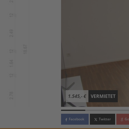
1.545,- €
VERMIETET
Facebook
Twitter
Go