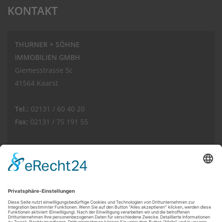
KONTAKT
THURNER + SÖHNE
IMMOBILIEN GMBH
Giemesstrasse 5c
41564 Kaarst
Tel.:
02131 / 60 40 20
Fax:
02131 / 75 191 55
E-Mail:
info(at)thurnerimmobilien.de
Web:
www.thurnerimmobilien.de
Kundenbewertungen und Erfahrungen zu
THURNER + SÖHNE Immobilien GmbH