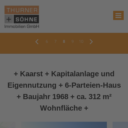
6
7
8
9
10
+ Kaarst + Kapitalanlage und
Eigennutzung + 6-Parteien-Haus
+ Baujahr 1968 + ca. 312 m²
Wohnfläche +