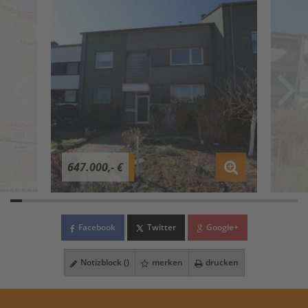
647.000,- €
Facebook
Twitter
Google+
Notizblock (
)
merken
drucken