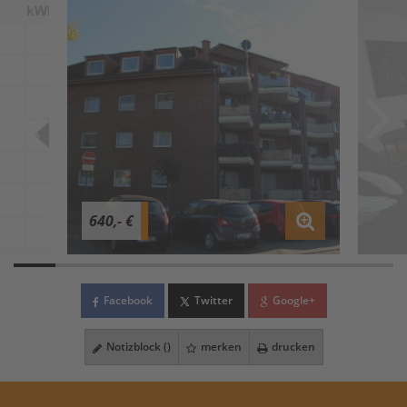
640,- €
Facebook
Twitter
Google+
Notizblock (
)
merken
drucken