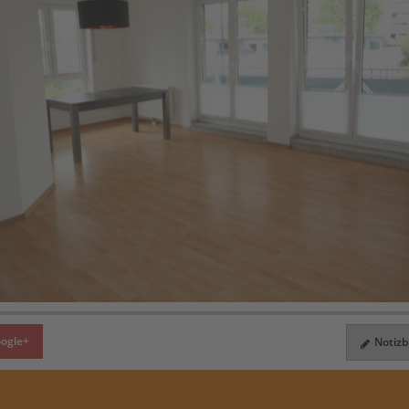
ogle+
Notizbl