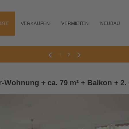
BOTE
VERKAUFEN
VERMIETEN
NEUBAU
1
2
r-Wohnung + ca. 79 m² + Balkon + 2.