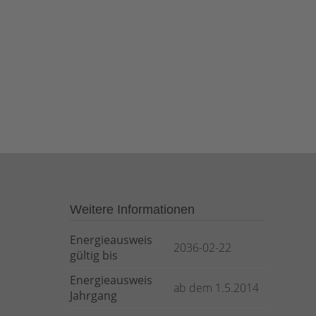
Weitere Informationen
Energieausweis
2036-02-22
gültig bis
Energieausweis
ab dem 1.5.2014
Jahrgang