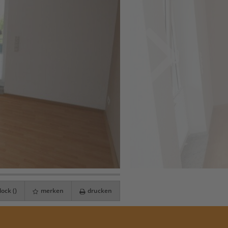
ock (
)
merken
drucken