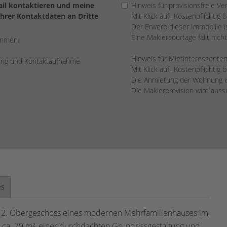
Mail kontaktieren und meine
Hinweis für provisionsfreie Ve
Ihrer Kontaktdaten an Dritte
Mit Klick auf „Kostenpflichtig 
Der Erwerb dieser Immobilie ist
Eine Maklercourtage fällt nicht
ommen.
Hinweis für Mietinteressenten
rung und Kontaktaufnahme
Mit Klick auf „Kostenpflichtig 
Die Anmietung der Wohnung ist
Die Maklerprovision wird aus
es
m 2. Obergeschoss eines modernen Mehrfamilienhauses im
 ca. 79 m², einer durchdachten Grundrissgestaltung und