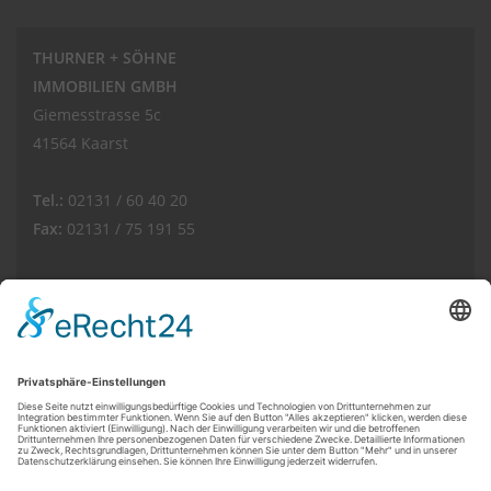
THURNER + SÖHNE
IMMOBILIEN GMBH
Giemesstrasse 5c
41564 Kaarst
Tel.:
02131 / 60 40 20
Fax:
02131 / 75 191 55
E-Mail:
info(at)thurnerimmobilien.de
Web:
www.thurnerimmobilien.de
Kundenbewertungen und Erfahrungen zu
THURNER + SÖHNE Immobilien GmbH
© THURNER + SÖHNE IMMOBILIEN GMBH
SEHR GUT
100%
Powered by
Immonia GmbH