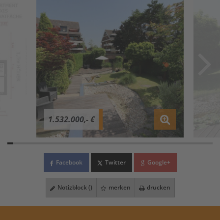
1.532.000,- €
Facebook
Twitter
Google+
Notizblock (
)
merken
drucken