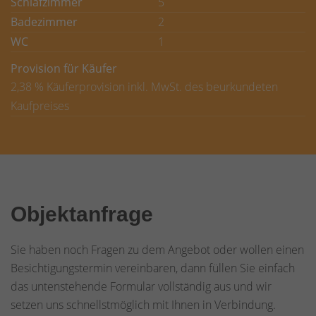
Schlafzimmer
5
Badezimmer
2
WC
1
Provision für Käufer
2,38 % Käuferprovision inkl. MwSt. des beurkundeten
Kaufpreises
Objektanfrage
Sie haben noch Fragen zu dem Angebot oder wollen einen
Besichtigungstermin vereinbaren, dann füllen Sie einfach
das untenstehende Formular vollständig aus und wir
setzen uns schnellstmöglich mit Ihnen in Verbindung.