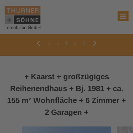
5
6
7
8
9
+ Kaarst + großzügiges
Reihenendhaus + Bj. 1981 + ca.
155 m² Wohnfläche + 6 Zimmer +
2 Garagen +