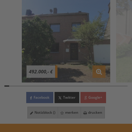
492.000,- €
Facebook
Twitter
Google+
Notizblock (
)
merken
drucken