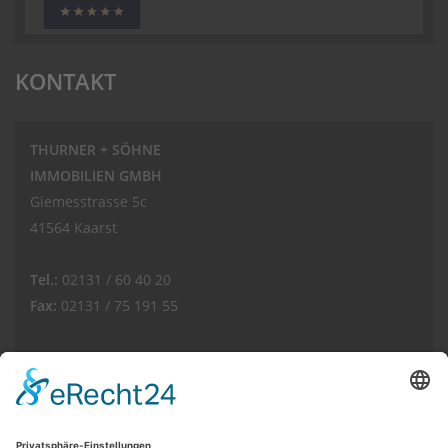
KONTAKT
THURNER + SÖHNE
IMMOBILIEN GMBH
Giemesstrasse 5c
41564 Kaarst
Tel.:
02131 / 60 40 20
Fax:
02131 / 75 191 55
E-Mail:
info(at)thurnerimmobilien.de
Web:
www.thurnerimmobilien.de