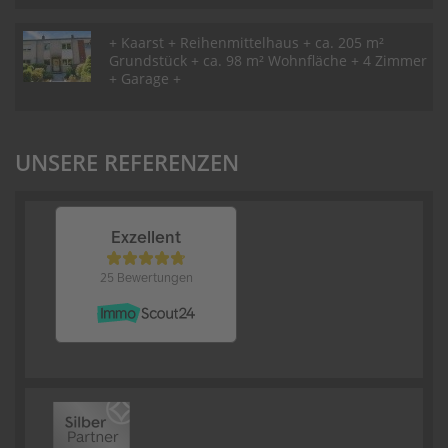
+ Kaarst + Reihenmittelhaus + ca. 205 m²
Grundstück + ca. 98 m² Wohnfläche + 4 Zimmer
+ Garage +
UNSERE REFERENZEN