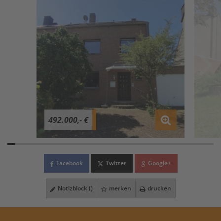
492.000,- €
Facebook
Twitter
Google+
Notizblock (
)
merken
drucken