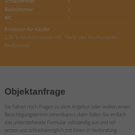
Schlafzimmer
5
Badezimmer
2
WC
1
Provision für Käufer
2,38 % Käuferprovision inkl. MwSt. des beurkundeten
Kaufpreises
Objektanfrage
Sie haben noch Fragen zu dem Angebot oder wollen einen
Besichtigungstermin vereinbaren, dann füllen Sie einfach
das untenstehende Formular vollständig aus und wir
setzen uns schnellstmöglich mit Ihnen in Verbindung.