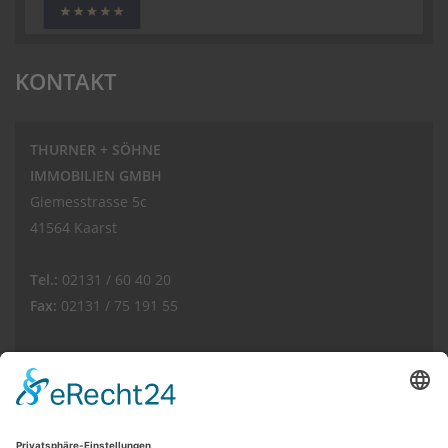
KONTAKT
THURNER + SÖHNE
IMMOBILIEN GMBH
Giemesstrasse 5c
41564 Kaarst
Tel.:
02131 / 60 40 20
Fax:
02131 / 75 191 55
E-Mail:
info(at)thurnerimmobilien.de
Web:
www.thurnerimmobilien.de