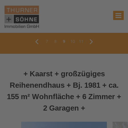
7
8
9
10
11
+ Kaarst + großzügiges
Reihenendhaus + Bj. 1981 + ca.
155 m² Wohnfläche + 6 Zimmer +
2 Garagen +