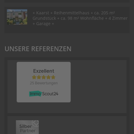
+ Kaarst + Reihenmittelhaus + ca. 205 m²
Grundstück + ca. 98 m² Wohnfläche + 4 Zimmer
+ Garage +
UNSERE REFERENZEN