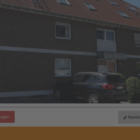
ogle+
Notizbl