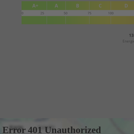
13
Energi