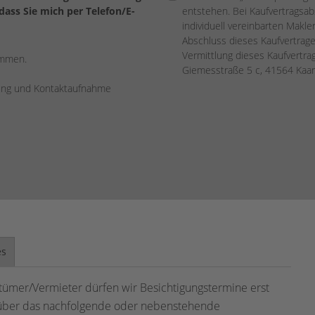
ass Sie mich per Telefon/E-
entstehen. Bei Kaufvertragsabs
individuell vereinbarten Makler
Abschluss dieses Kaufvertrage
Vermittlung dieses Kaufvertr
ommen.
Giemesstraße 5 c, 41564 Kaar
rung und Kontaktaufnahme
es
tümer/Vermieter dürfen wir Besichtigungstermine erst
n über das nachfolgende oder nebenstehende