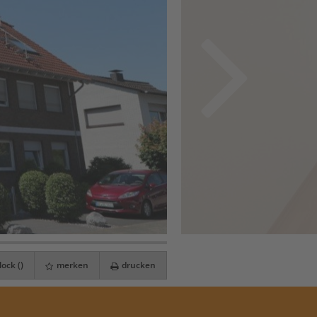
ock (
)
merken
drucken