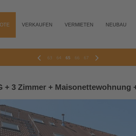
BOTE
VERKAUFEN
VERMIETEN
NEUBAU
63
64
65
66
67
OG + 3 Zimmer + Maisonettewohnung +