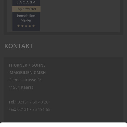
KONTAKT
THURNER + SÖHNE
IMMOBILIEN GMBH
Giemesstrasse 5c
41564 Kaarst
Tel.:
02131 / 60 40 20
Fax:
02131 / 75 191 55
E-Mail: