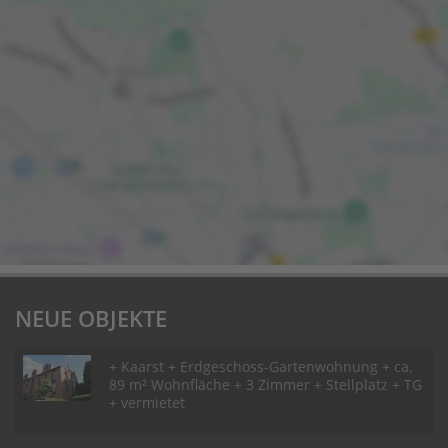
NEUE OBJEKTE
+ Kaarst + Erdgeschoss-Gartenwohnung + ca.
89 m² Wohnfläche + 3 Zimmer + Stellplatz + TG
+ vermietet