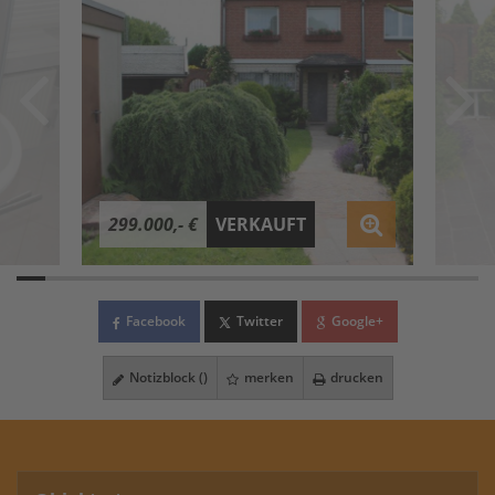
299.000,- €
VERKAUFT
Facebook
Twitter
Google+
Notizblock (
)
merken
drucken