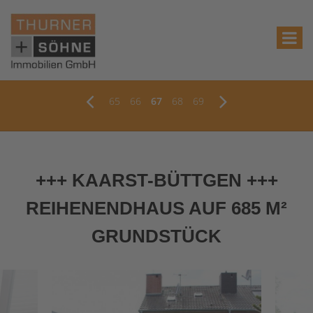
65
66
67
68
69
+++ KAARST-BÜTTGEN +++
REIHENENDHAUS AUF 685 M²
GRUNDSTÜCK