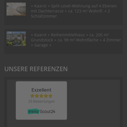
+ Kaarst + Split-Level-Wohnung auf 4 Ebenen
mit Dachterrasse + ca. 123 m² Wohnfl. + 2
Schlafzimmer
+ Kaarst + Reihenmittelhaus + ca. 205 m²
Grundstück + ca. 98 m² Wohnfläche + 4 Zimmer
+ Garage +
UNSERE REFERENZEN