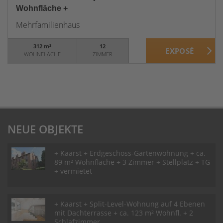
Wohnfläche +
Mehrfamilienhaus
312 m²
12
WOHNFLÄCHE
ZIMMER
NEUE OBJEKTE
+ Kaarst + Erdgeschoss-Gartenwohnung + ca.
89 m² Wohnfläche + 3 Zimmer + Stellplatz + TG
+ vermietet
+ Kaarst + Split-Level-Wohnung auf 4 Ebenen
mit Dachterrasse + ca. 123 m² Wohnfl. + 2
Schlafzimmer