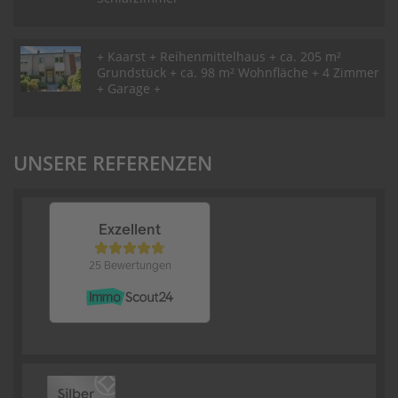
+ Kaarst + Reihenmittelhaus + ca. 205 m²
Grundstück + ca. 98 m² Wohnfläche + 4 Zimmer
+ Garage +
UNSERE REFERENZEN