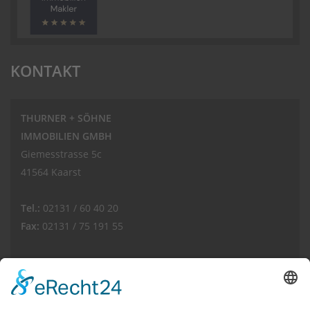
KONTAKT
THURNER + SÖHNE
IMMOBILIEN GMBH
Giemesstrasse 5c
41564 Kaarst
Tel.:
02131 / 60 40 20
Fax:
02131 / 75 191 55
E-Mail:
info(at)thurnerimmobilien.de
Web: