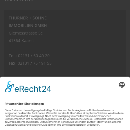
THURNER + SÖHNE
IMMOBILIEN GMBH
Giemesstrasse 5c
41564 Kaarst
Tel.:
02131 / 60 40 20
Fax:
02131 / 75 191 55
E-Mail:
info(at)thurnerimmobilien.de
Web:
www.thurnerimmobilien.de
Kundenbewertungen und Erfahrungen zu
THURNER + SÖHNE Immobilien GmbH
© THURNER + SÖHNE IMMOBILIEN GMBH
SEHR GUT
100%