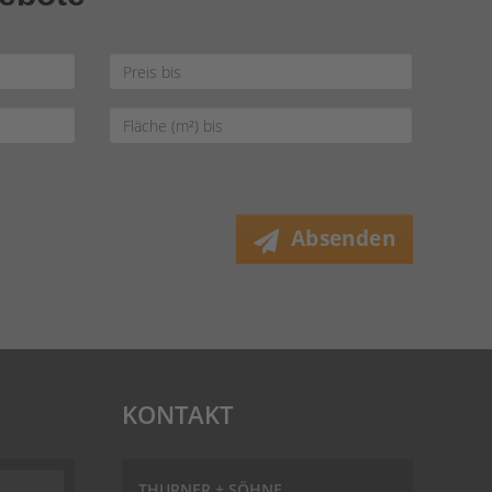
Absenden
KONTAKT
Kundenbewertungen und Erfahrungen zu
THURNER + SÖHNE Immobilien GmbH
100%
SEHR GUT
THURNER + SÖHNE