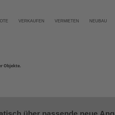
BOTE
VERKAUFEN
VERMIETEN
NEUBAU
er Objekte.
matisch über passende neue An