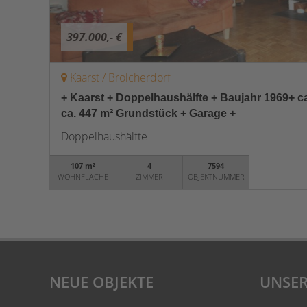
397.000,- €
Kaarst / Broicherdorf
+ Kaarst + Doppelhaushälfte + Baujahr 1969+ c
ca. 447 m² Grundstück + Garage +
Doppelhaushälfte
107 m²
4
7594
WOHNFLÄCHE
ZIMMER
OBJEKTNUMMER
NEUE OBJEKTE
UNSER