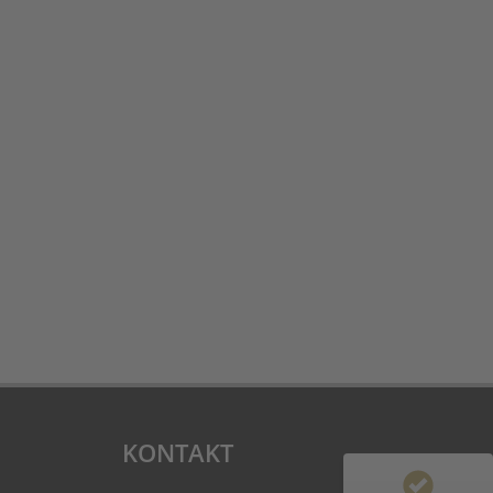
Kundenbewertungen und Erfahrungen zu
THURNER + SÖHNE Immobilien GmbH
100%
SEHR GUT
Empfehlungen auf
ProvenExpert.com
4,77 / 5,00
1.612
434
KONTAKT
Bewertungen von 4
Bewertungen auf
anderen Quellen
ProvenExpert.com