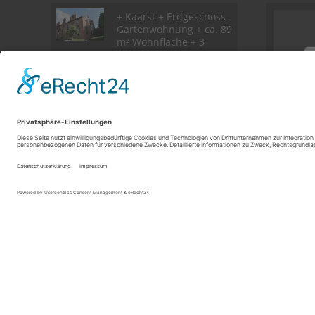
+ Kaarst + Erdgeschoss-
Gartenwohnung + ca. 89
m² Wohnfläche + 3
Zimmer + Stellplatz + TG
+ vermietet
+ Kaarst + Split-Level-
Wohnung auf 4 Ebenen
mit Dachterrasse + ca.
123 m² Wohnfl. + 2
Schlafzimmer
+ Kaarst +
Reihenmittelhaus + ca.
205 m² Grundstück + ca.
98 m² Wohnfläche + 4
Zimmer + Garage +
© THURNER + SÖHNE IMMOBILIEN GMBH
Powered by
Immonia GmbH