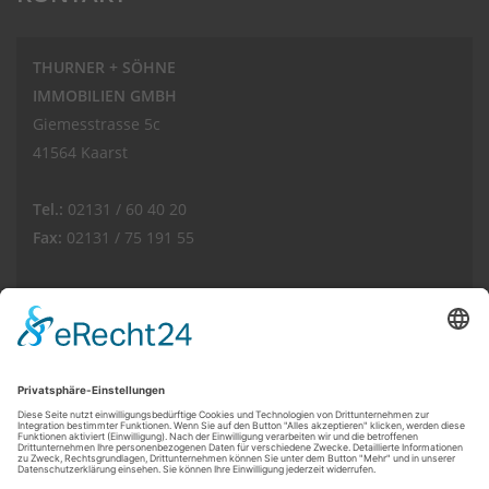
THURNER + SÖHNE
IMMOBILIEN GMBH
Giemesstrasse 5c
41564 Kaarst
Tel.:
02131 / 60 40 20
Fax:
02131 / 75 191 55
E-Mail:
info(at)thurnerimmobilien.de
Web:
www.thurnerimmobilien.de
Kundenbewertungen und Erfahrungen zu
THURNER + SÖHNE Immobilien GmbH
© THURNER + SÖHNE IMMOBILIEN GMBH
SEHR GUT
100%