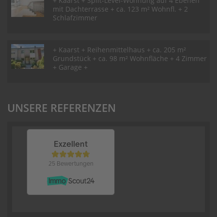
+ Kaarst + Split-Level-Wohnung auf 4 Ebenen
mit Dachterrasse + ca. 123 m² Wohnfl. + 2
Schlafzimmer
+ Kaarst + Reihenmittelhaus + ca. 205 m²
Grundstück + ca. 98 m² Wohnfläche + 4 Zimmer
+ Garage +
UNSERE REFERENZEN