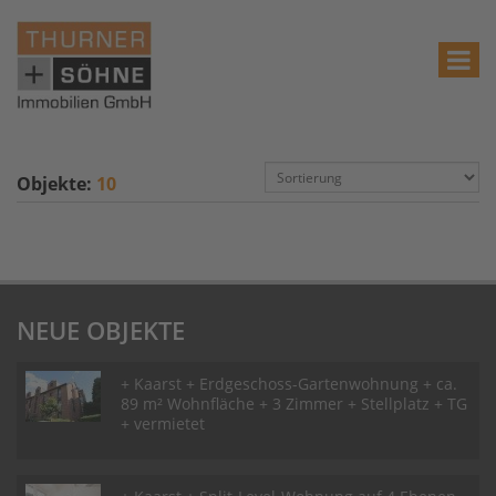
Objekte:
10
NEUE OBJEKTE
+ Kaarst + Erdgeschoss-Gartenwohnung + ca.
89 m² Wohnfläche + 3 Zimmer + Stellplatz + TG
+ vermietet