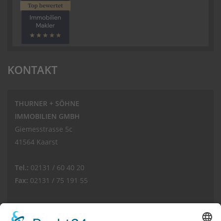
KONTAKT
THURNER + SÖHNE
IMMOBILIEN GMBH
Giemesstrasse 5c
41564 Kaarst
Tel.:
02131 / 60 40 20
Fax:
02131 / 75 191 55
E-Mail:
info(at)thurnerimmobilien.de