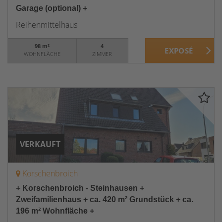
Garage (optional) +
Reihenmittelhaus
98 m²
4
WOHNFLÄCHE
ZIMMER
VERKAUFT
Korschenbroich
+ Korschenbroich - Steinhausen +
Zweifamilienhaus + ca. 420 m² Grundstück + ca.
196 m² Wohnfläche +