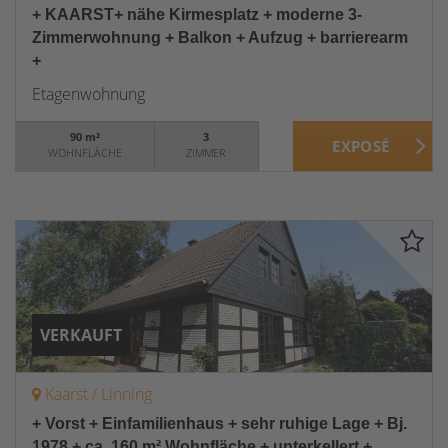
+ KAARST+ nähe Kirmesplatz + moderne 3-
Zimmerwohnung + Balkon + Aufzug + barrierearm
+
Etagenwohnung
90 m²
3
WOHNFLÄCHE
ZIMMER
VERKAUFT
Kaarst / Linning
+ Vorst + Einfamilienhaus + sehr ruhige Lage + Bj.
1978 + ca. 160 m² Wohnfläche + unterkellert +