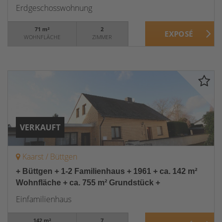
Erdgeschosswohnung
71 m²
2
WOHNFLÄCHE
ZIMMER
VERKAUFT
Kaarst / Büttgen
+ Büttgen + 1-2 Familienhaus + 1961 + ca. 142 m²
Wohnfläche + ca. 755 m² Grundstück +
Einfamilienhaus
142 m²
7