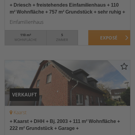
+ Driesch + freistehendes Einfamilienhaus + 110
m² Wohnfläche + 757 m² Grundstück + sehr ruhig +
Einfamilienhaus
110 m²
5
WOHNFLÄCHE
ZIMMER
VERKAUFT
Kaarst
+ Kaarst + DHH + Bj. 2003 + 111 m² Wohnfläche +
222 m² Grundstück + Garage +