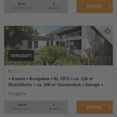
66 m²
2
WOHNFLÄCHE
ZIMMER
VERKAUFT
Kaarst
+ Kaarst + Bungalow + Bj. 1972 + ca. 126 m²
Wohnfläche + ca. 368 m² Grundstück + Garage +
Bungalow
126 m²
5
WOHNFLÄCHE
ZIMMER