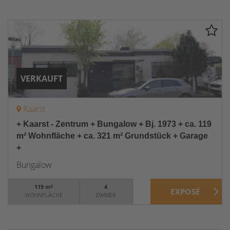
VERKAUFT
Kaarst
+ Kaarst - Zentrum + Bungalow + Bj. 1973 + ca. 119
m² Wohnfläche + ca. 321 m² Grundstück + Garage
+
Bungalow
119 m²
4
WOHNFLÄCHE
ZIMMER