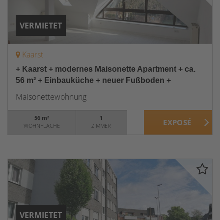
VERMIETET
Kaarst
+ Kaarst + modernes Maisonette Apartment + ca.
56 m² + Einbauküche + neuer Fußboden +
Maisonettewohnung
56 m²
1
WOHNFLÄCHE
ZIMMER
VERMIETET