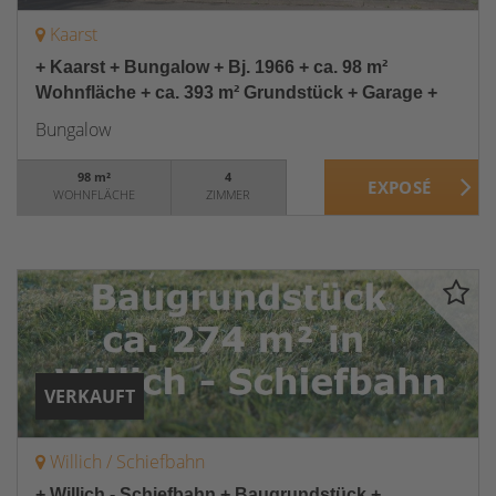
Kaarst
+ Kaarst + Bungalow + Bj. 1966 + ca. 98 m²
Wohnfläche + ca. 393 m² Grundstück + Garage +
Bungalow
98 m²
4
WOHNFLÄCHE
ZIMMER
VERKAUFT
Willich / Schiefbahn
+ Willich - Schiefbahn + Baugrundstück +