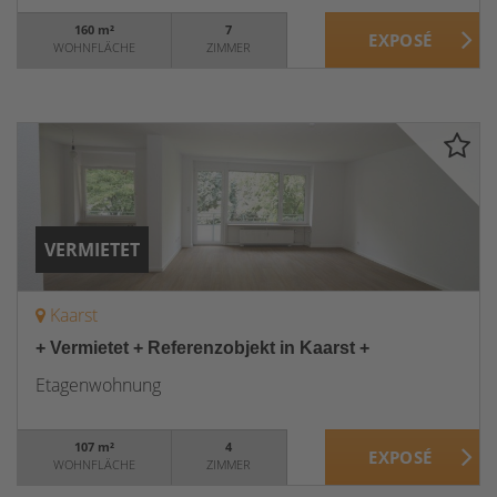
160 m²
7
WOHNFLÄCHE
ZIMMER
VERMIETET
Kaarst
+ Vermietet + Referenzobjekt in Kaarst +
Etagenwohnung
107 m²
4
WOHNFLÄCHE
ZIMMER