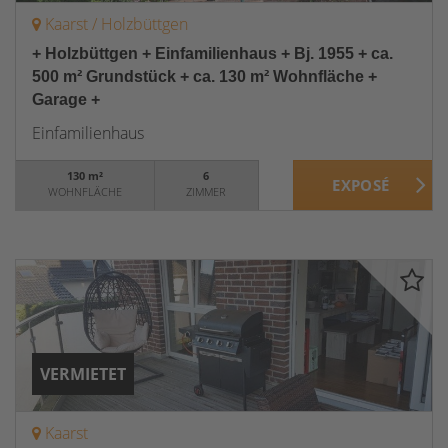
Kaarst / Holzbüttgen
+ Holzbüttgen + Einfamilienhaus + Bj. 1955 + ca.
500 m² Grundstück + ca. 130 m² Wohnfläche +
Garage +
Einfamilienhaus
130 m²
6
WOHNFLÄCHE
ZIMMER
VERMIETET
Kaarst