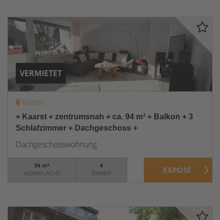
VERMIETET
Kaarst
+ Kaarst + zentrumsnah + ca. 94 m² + Balkon + 3
Schlafzimmer + Dachgeschoss +
Dachgeschosswohnung
94 m²
4
WOHNFLÄCHE
ZIMMER