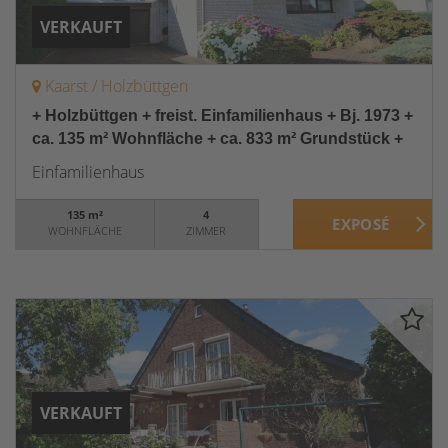
VERKAUFT
Kaarst / Holzbüttgen
+ Holzbüttgen + freist. Einfamilienhaus + Bj. 1973 +
ca. 135 m² Wohnfläche + ca. 833 m² Grundstück +
Einfamilienhaus
135 m²
4
WOHNFLÄCHE
ZIMMER
VERKAUFT