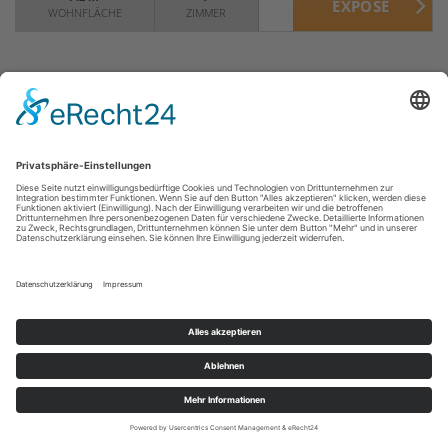
WOHNFLÄCHE
ZIMMER
Kundenbewertungen und Erfahrungen zu
VERMIETET
THURNER + SÖHNE Immobilien GmbH
SEHR GUT
100%
Kaarst
Empfehlungen auf
+ Kaarst-Holzbüttgen + Einzimmerwohnung +
ProvenExpert.com
4,77 / 5,00
Balkon + ca. 44 m² + inkl. Einbauküche +
434
1.612
Erdgeschosswohnung
Bewertungen auf
Bewertungen von 4
Von Kunden
ProvenExpert.com
anderen Quellen
44 m²
1
bewertet
WOHNFLÄCHE
ZIMMER
2k+ Bewertungen
Blick aufs ProvenExpert-Profil werfen
Authentizität