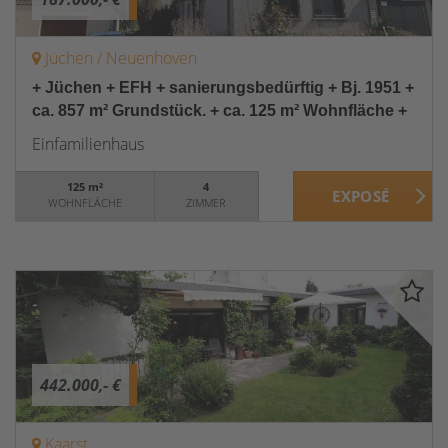
Jüchen / Neuenhoven
+ Jüchen + EFH + sanierungsbedürftig + Bj. 1951 +
ca. 857 m² Grundstück. + ca. 125 m² Wohnfläche +
Einfamilienhaus
125 m²
4
WOHNFLÄCHE
ZIMMER
442.000,- €
Kaarst