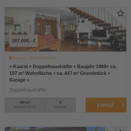
397.000,- €
Kaarst / Broicherdorf
+ Kaarst + Doppelhaushälfte + Baujahr 1969+ ca.
107 m² Wohnfläche + ca. 447 m² Grundstück +
Garage +
Doppelhaushälfte
107 m²
4
WOHNFLÄCHE
ZIMMER