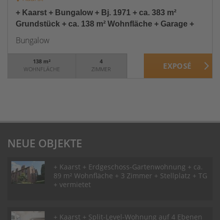
+ Kaarst + Bungalow + Bj. 1971 + ca. 383 m²
Grundstück + ca. 138 m² Wohnfläche + Garage +
Bungalow
138 m²
4
WOHNFLÄCHE
ZIMMER
NEUE OBJEKTE
+ Kaarst + Erdgeschoss-Gartenwohnung + ca.
89 m² Wohnfläche + 3 Zimmer + Stellplatz + TG
+ vermietet
+ Kaarst + Split-Level-Wohnung auf 4 Ebenen