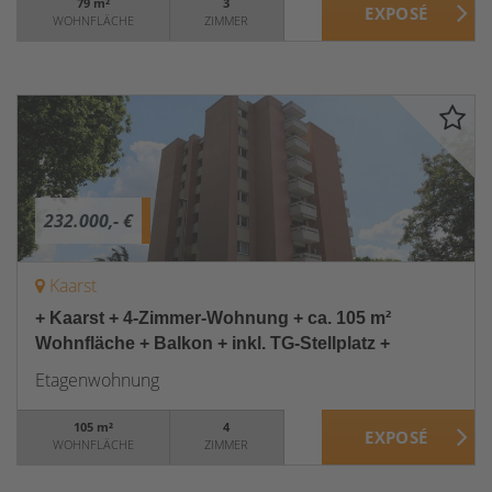
79 m²
3
WOHNFLÄCHE
ZIMMER
232.000,- €
Kaarst
+ Kaarst + 4-Zimmer-Wohnung + ca. 105 m²
Wohnfläche + Balkon + inkl. TG-Stellplatz +
Etagenwohnung
105 m²
4
WOHNFLÄCHE
ZIMMER