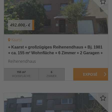
492.000,- €
Kaarst
+ Kaarst + großzügiges Reihenendhaus + Bj. 1981
+ ca. 155 m² Wohnfläche + 6 Zimmer + 2 Garagen +
Reihenendhaus
155 m²
6
WOHNFLÄCHE
ZIMMER