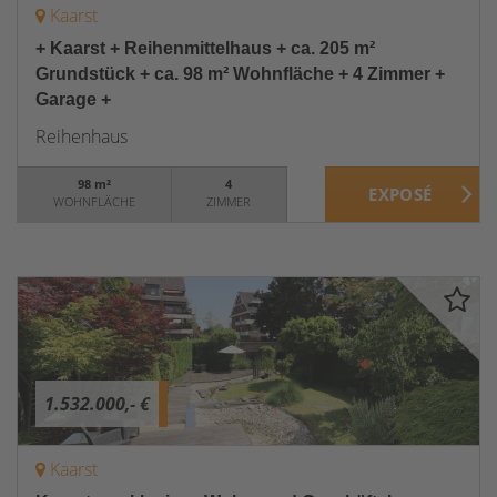
Kaarst
+ Kaarst + Reihenmittelhaus + ca. 205 m²
Grundstück + ca. 98 m² Wohnfläche + 4 Zimmer +
Garage +
Reihenhaus
98 m²
4
WOHNFLÄCHE
ZIMMER
1.532.000,- €
Kaarst