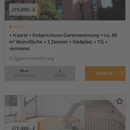
315.000,- €
Kaarst
+ Kaarst + Erdgeschoss-Gartenwohnung + ca. 89
m² Wohnfläche + 3 Zimmer + Stellplatz + TG +
vermietet
Erdgeschosswohnung
89 m²
3
WOHNFLÄCHE
ZIMMER
372.000,- €