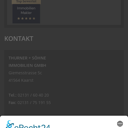
KONTAKT
THURNER + SÖHNE
IMMOBILIEN GMBH
Giemesstrasse 5c
41564 Kaarst
Tel.:
02131 / 60 40 20
Fax:
02131 / 75 191 55
E-Mail:
info(at)thurnerimmobilien.de