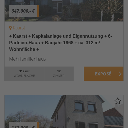
647.000,- €
Kaarst
+ Kaarst + Kapitalanlage und Eigennutzung + 6-
Parteien-Haus + Baujahr 1968 + ca. 312 m²
Wohnfläche +
Mehrfamilienhaus
312 m²
12
WOHNFLÄCHE
ZIMMER
187.000,- €