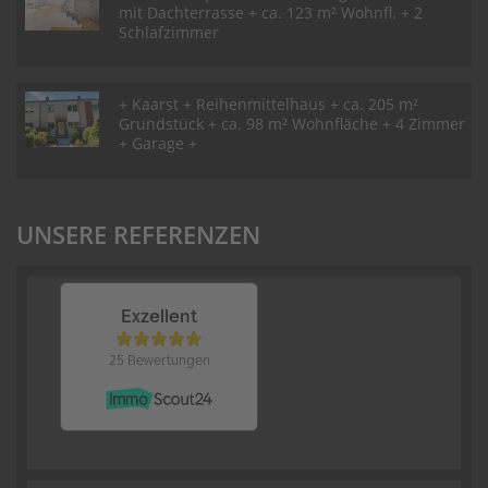
mit Dachterrasse + ca. 123 m² Wohnfl. + 2
Schlafzimmer
+ Kaarst + Reihenmittelhaus + ca. 205 m²
Grundstück + ca. 98 m² Wohnfläche + 4 Zimmer
+ Garage +
UNSERE REFERENZEN