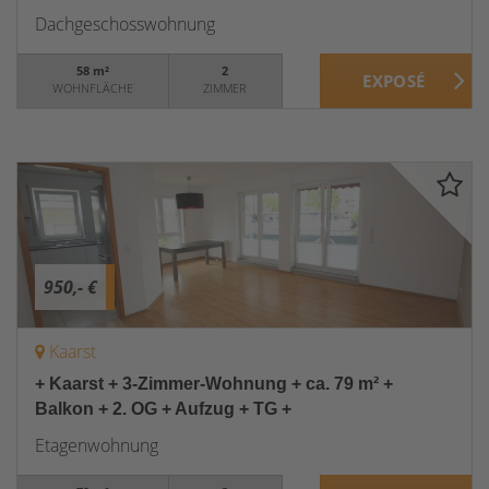
Dachgeschosswohnung
58 m²
2
WOHNFLÄCHE
ZIMMER
950,- €
Kaarst
+ Kaarst + 3-Zimmer-Wohnung + ca. 79 m² +
Balkon + 2. OG + Aufzug + TG +
Etagenwohnung