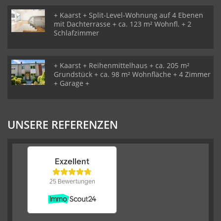
+ Kaarst + Split-Level-Wohnung auf 4 Ebenen
mit Dachterrasse + ca. 123 m² Wohnfl. + 2
Schlafzimmer
+ Kaarst + Reihenmittelhaus + ca. 205 m²
Grundstück + ca. 98 m² Wohnfläche + 4 Zimmer
+ Garage +
UNSERE REFERENZEN