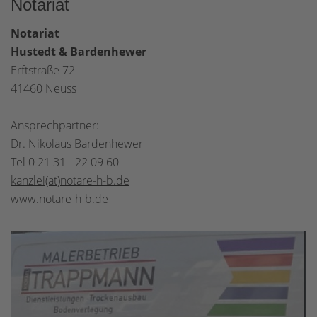
Notariat
Notariat
Hustedt & Bardenhewer
Erftstraße 72
41460 Neuss
Ansprechpartner:
Dr. Nikolaus Bardenhewer
Tel 0 21 31 - 22 09 60
kanzlei(at)notare-h-b.de
www.notare-h-b.de