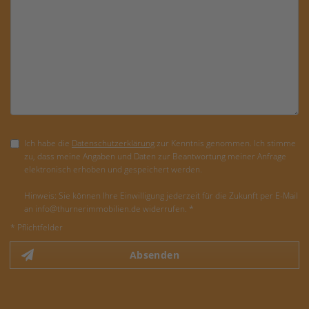
Ich habe die
Datenschutzerklärung
zur Kenntnis genommen. Ich stimme
zu, dass meine Angaben und Daten zur Beantwortung meiner Anfrage
elektronisch erhoben und gespeichert werden.
Hinweis: Sie können Ihre Einwilligung jederzeit für die Zukunft per E-Mail
an info@thurnerimmobilien.de widerrufen. *
* Pflichtfelder
Absenden