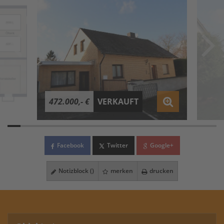
472.000,- €
VERKAUFT
Facebook
Twitter
Google+
Notizblock (
)
merken
drucken