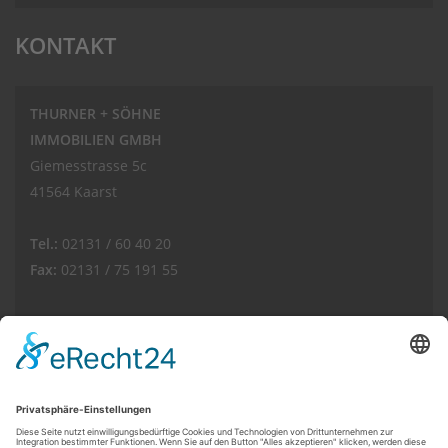
KONTAKT
THURNER + SÖHNE
IMMOBILIEN GMBH
Giemesstrasse 5c
41564 Kaarst
Tel.:
02131 / 60 40 20
Fax:
02131 / 75 191 55
E-Mail:
info(at)thurnerimmobilien.de
Web:
www.thurnerimmobilien.de
Kundenbewertungen und Erfahrungen zu
THURNER + SÖHNE Immobilien GmbH