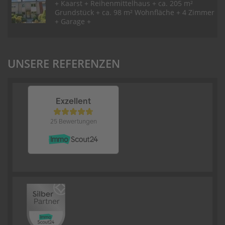
+ Kaarst + Reihenmittelhaus + ca. 205 m²
Grundstück + ca. 98 m² Wohnfläche + 4 Zimmer
+ Garage +
UNSERE REFERENZEN