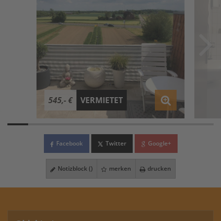
545,- €
VERMIETET
Facebook
Twitter
Google+
Notizblock (
)
merken
drucken