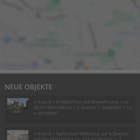
NEUE OBJEKTE
+ Kaarst + Erdgeschoss-Gartenwohnung + ca.
89 m² Wohnfläche + 3 Zimmer + Stellplatz + TG
+ vermietet
+ Kaarst + Split-Level-Wohnung auf 4 Ebenen
mit Dachterrasse + ca. 123 m² Wohnfl. + 2