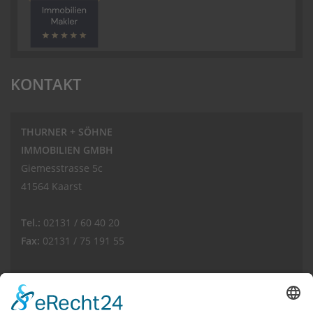
KONTAKT
THURNER + SÖHNE
IMMOBILIEN GMBH
Giemesstrasse 5c
41564 Kaarst
Tel.:
02131 / 60 40 20
Fax:
02131 / 75 191 55
E-Mail:
info(at)thurnerimmobilien.de