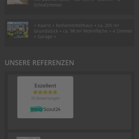
Schlafzimmer
+ Kaarst + Reihenmittelhaus + ca. 205 m²
Grundstück + ca. 98 m² Wohnfläche + 4 Zimmer
+ Garage +
UNSERE REFERENZEN