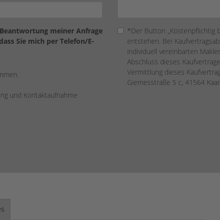
 Beantwortung meiner Anfrage
*Der Button „Kostenpflichtig 
ass Sie mich per Telefon/E-
entstehen. Bei Kaufvertragsabs
individuell vereinbarten Makler
Abschluss dieses Kaufvertrage
Vermittlung dieses Kaufvertr
ommen.
Giemesstraße 5 c, 41564 Kaar
rung und Kontaktaufnahme
es