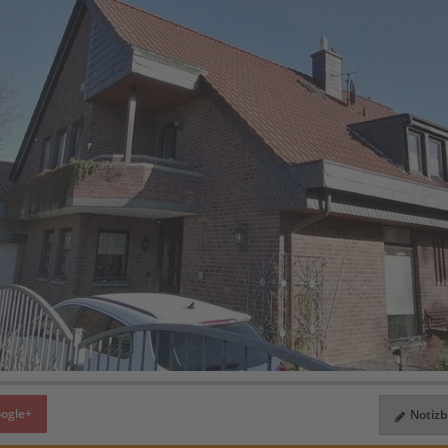
ogle+
Notizbl