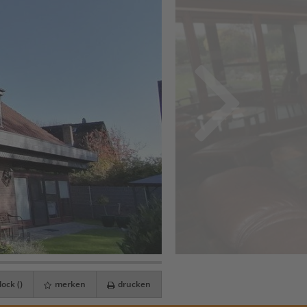
ock (
)
merken
drucken