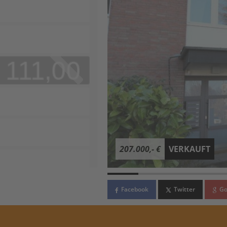
207.000,- €
VERKAUFT
Facebook
Twitter
Go