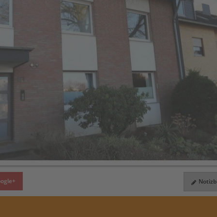
ogle+
Notizbl