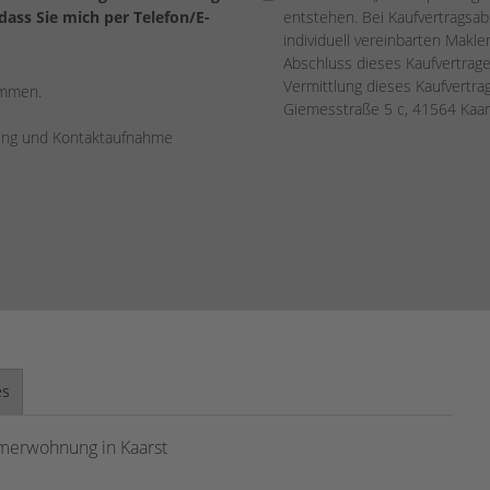
ass Sie mich per Telefon/E-
entstehen. Bei Kaufvertragsabs
individuell vereinbarten Makler
Abschluss dieses Kaufvertrage
Vermittlung dieses Kaufvertr
ommen.
Giemesstraße 5 c, 41564 Kaar
rung und Kontaktaufnahme
es
mmerwohnung in Kaarst