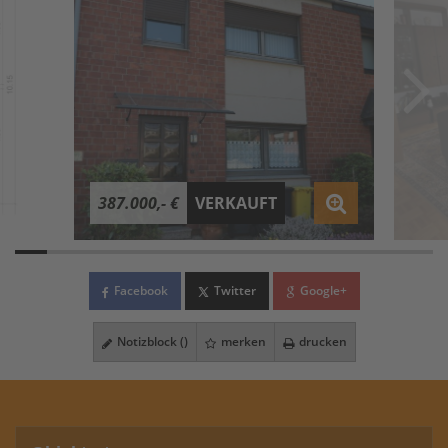
387.000,- €
VERKAUFT
Facebook
Twitter
Google+
Notizblock (
)
merken
drucken