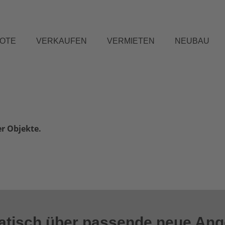
BOTE
VERKAUFEN
VERMIETEN
NEUBAU
er Objekte.
matisch über passende neue An