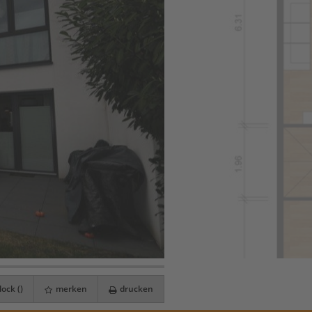
ock (
)
merken
drucken