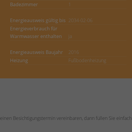
Badezimmer
1
Energieausweis gültig bis
2034-02-06
Energieverbrauch für
Warmwasser enthalten
ja
Energieausweis Baujahr
2016
Heizung
Fußbodenheizung
inen Besichtigungstermin vereinbaren, dann füllen Sie einfach