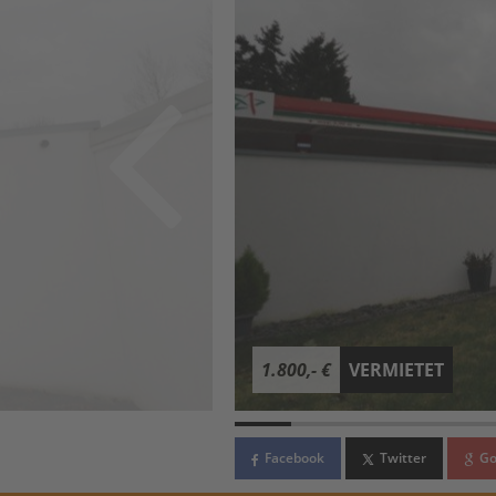
1.800,- €
VERMIETET
Facebook
Twitter
Go