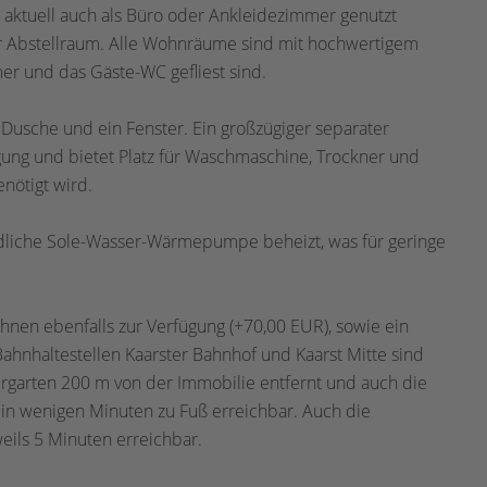
 aktuell auch als Büro oder Ankleidezimmer genutzt
her Abstellraum. Alle Wohnräume sind mit hochwertigem
er und das Gäste-WC gefliest sind.
usche und ein Fenster. Ein großzügiger separater
gung und bietet Platz für Waschmaschine, Trockner und
nötigt wird.
ndliche Sole-Wasser-Wärmepumpe beheizt, was für geringe
hnen ebenfalls zur Verfügung (+70,00 EUR), sowie ein
Bahnhaltestellen Kaarster Bahnhof und Kaarst Mitte sind
ergarten 200 m von der Immobilie entfernt und auch die
in wenigen Minuten zu Fuß erreichbar. Auch die
eils 5 Minuten erreichbar.