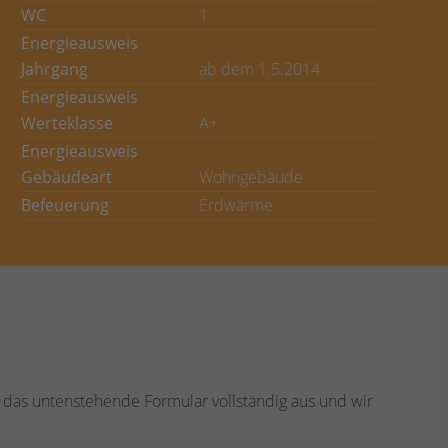
WC
1
Energieausweis
Jahrgang
ab dem 1.5.2014
Energieausweis
Werteklasse
A+
Energieausweis
Gebäudeart
Wohngebäude
Befeuerung
Erdwärme
 das untenstehende Formular vollständig aus und wir