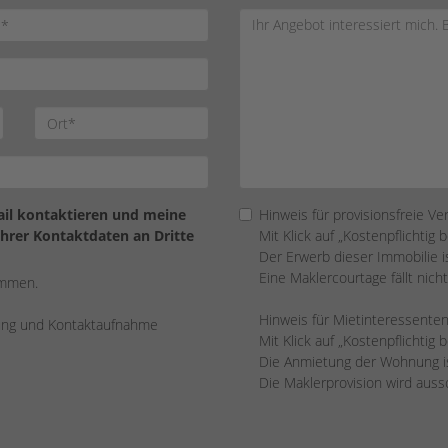
Mail kontaktieren und meine
Hinweis für provisionsfreie Ve
Ihrer Kontaktdaten an Dritte
Mit Klick auf „Kostenpflichtig 
Der Erwerb dieser Immobilie ist
Eine Maklercourtage fällt nicht
ommen.
Hinweis für Mietinteressenten
rung und Kontaktaufnahme
Mit Klick auf „Kostenpflichtig 
Die Anmietung der Wohnung ist
Die Maklerprovision wird aus