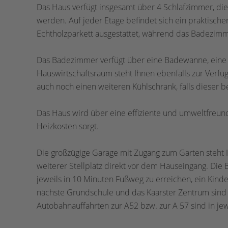
Das Haus verfügt insgesamt über 4 Schlafzimmer, die
werden. Auf jeder Etage befindet sich ein praktisc
Echtholzparkett ausgestattet, während das Badezimm
Das Badezimmer verfügt über eine Badewanne, eine D
Hauswirtschaftsraum steht Ihnen ebenfalls zur Verfü
auch noch einen weiteren Kühlschrank, falls dieser be
Das Haus wird über eine effiziente und umweltfreu
Heizkosten sorgt.
Die großzügige Garage mit Zugang zum Garten steht I
weiterer Stellplatz direkt vor dem Hauseingang. Die 
jeweils in 10 Minuten Fußweg zu erreichen, ein Kind
nächste Grundschule und das Kaarster Zentrum sind 
Autobahnauffahrten zur A52 bzw. zur A 57 sind in jew