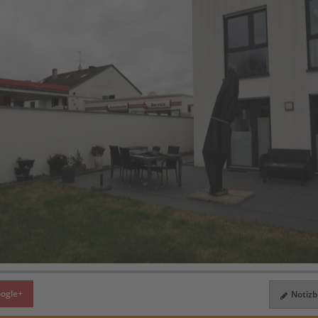
ogle+
Notizbl