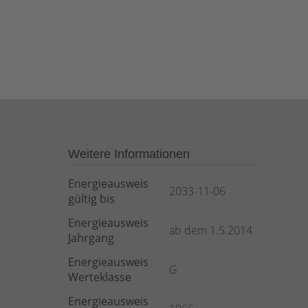
Weitere Informationen
Energieausweis
2033-11-06
gültig bis
Energieausweis
ab dem 1.5.2014
Jahrgang
Energieausweis
G
Werteklasse
Energieausweis