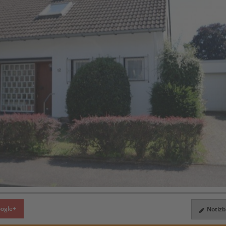
ogle+
Notizbl