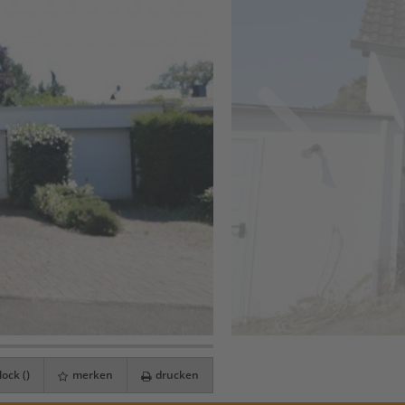
ock (
)
merken
drucken