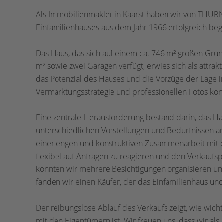
Als Immobilienmakler in Kaarst haben wir von THUR
Einfamilienhauses aus dem Jahr 1966 erfolgreich begl
Das Haus, das sich auf einem ca. 746 m² großen Gru
m² sowie zwei Garagen verfügt, erwies sich als attra
das Potenzial des Hauses und die Vorzüge der Lage in 
Vermarktungsstrategie und professionellen Fotos konn
Eine zentrale Herausforderung bestand darin, das Hau
unterschiedlichen Vorstellungen und Bedürfnissen a
einer engen und konstruktiven Zusammenarbeit mit d
flexibel auf Anfragen zu reagieren und den Verkaufsp
konnten wir mehrere Besichtigungen organisieren un
fanden wir einen Käufer, der das Einfamilienhaus und 
Der reibungslose Ablauf des Verkaufs zeigt, wie wic
mit den Eigentümern ist. Wir freuen uns, dass wir al