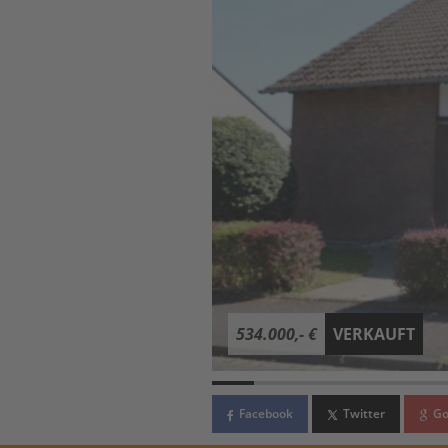
534.000,- €
VERKAUFT
Facebook
Twitter
Go