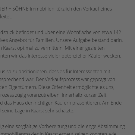
NER + SÖHNE Immobilien kürzlich den Verkauf eines
eitet.
ndstück befindet und über eine Wohnfläche von etwa 142
ktives Angebot für Familien. Unsere Aufgabe bestand darin,
Kaarst optimal zu vermitteln. Mit einer gezielten
ten wir das Interesse vieler potenzieller Käufer wecken.
s so zu positionieren, dass es für Interessenten mit
nsprechend war. Der Verkaufsprozess war geprägt von
en Eigentümern. Diese Offenheit ermöglichte es uns,
rozess zügig voranzutreiben. Innerhalb kurzer Zeit
d das Haus den richtigen Käufern präsentieren. Am Ende
seine Lage in Kaarst sehr schätzte.
htig eine sorgfältige Vorbereitung und die enge Abstimmung
s Immobilienmakler in Kaarst erneut zeigen konnten, wie