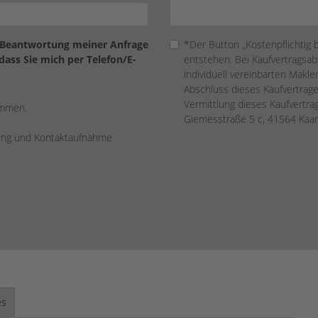
 Beantwortung meiner Anfrage
*Der Button „Kostenpflichtig 
ass Sie mich per Telefon/E-
entstehen. Bei Kaufvertragsabs
individuell vereinbarten Makler
Abschluss dieses Kaufvertrage
Vermittlung dieses Kaufvertr
ommen.
Giemesstraße 5 c, 41564 Kaar
rung und Kontaktaufnahme
es