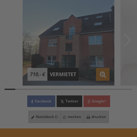
710,- €
VERMIETET
Facebook
Twitter
Google+
Notizblock (
)
merken
drucken