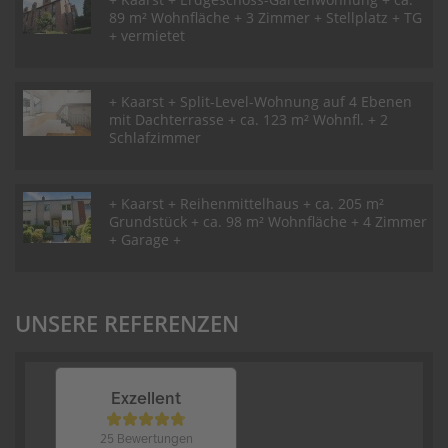
89 m² Wohnfläche + 3 Zimmer + Stellplatz + TG
+ vermietet
+ Kaarst + Split-Level-Wohnung auf 4 Ebenen
mit Dachterrasse + ca. 123 m² Wohnfl. + 2
Schlafzimmer
+ Kaarst + Reihenmittelhaus + ca. 205 m²
Grundstück + ca. 98 m² Wohnfläche + 4 Zimmer
+ Garage +
UNSERE REFERENZEN