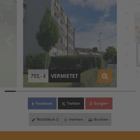
755,- €
VERMIETET
Facebook
Twitter
Google+
Notizblock (
)
merken
drucken