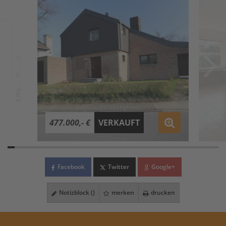
477.000,- €
VERKAUFT
Facebook
Twitter
Google+
Notizblock (
)
merken
drucken