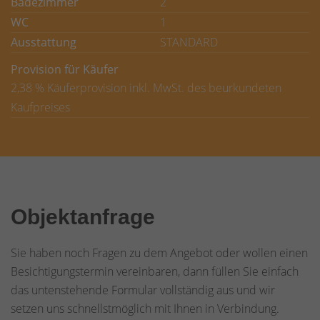
Badezimmer
2
WC
1
Ausstattung
STANDARD
Provision für Käufer
2,38 % Käuferprovision inkl. MwSt. des beurkundeten
Kaufpreises
Objektanfrage
Sie haben noch Fragen zu dem Angebot oder wollen einen
Besichtigungstermin vereinbaren, dann füllen Sie einfach
das untenstehende Formular vollständig aus und wir
setzen uns schnellstmöglich mit Ihnen in Verbindung.