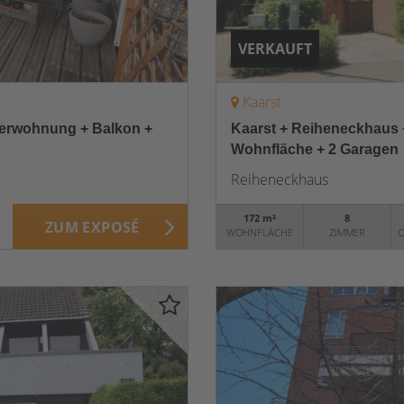
VERKAUFT
Kaarst
merwohnung + Balkon +
Kaarst + Reiheneckhaus +
Wohnfläche + 2 Garagen
Reiheneckhaus
172 m²
8
ZUM EXPOSÉ
WOHNFLÄCHE
ZIMMER
O