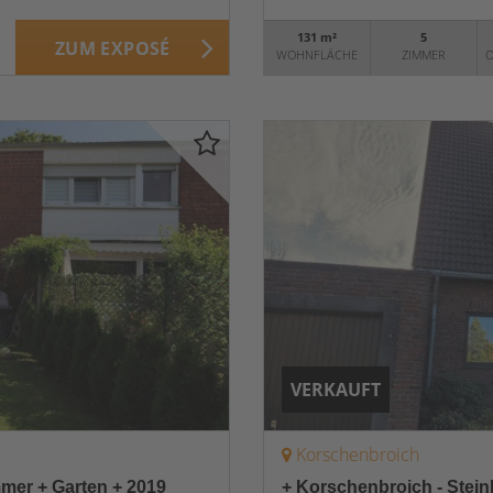
131 m²
5
ZUM EXPOSÉ
WOHNFLÄCHE
ZIMMER
O
VERKAUFT
Korschenbroich
mmer + Garten + 2019
+ Korschenbroich - Stein