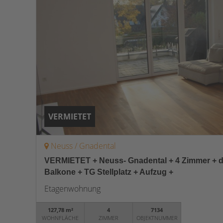
VERMIETET
Neuss / Gnadental
VERMIETET + Neuss- Gnadental + 4 Zimmer + di
Balkone + TG Stellplatz + Aufzug +
Etagenwohnung
127,78 m²
4
7134
WOHNFLÄCHE
ZIMMER
OBJEKTNUMMER