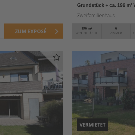
Grundstück + ca. 196 m²
Zweifamilienhaus
196 m²
6
ZUM EXPOSÉ
WOHNFLÄCHE
ZIMMER
O
VERMIETET