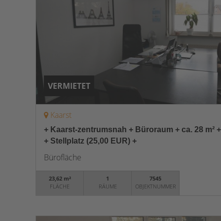
VERMIETET
Kaarst
+ Kaarst-zentrumsnah + Büroraum + ca. 28 m² +
+ Stellplatz (25,00 EUR) +
Bürofläche
23,62 m²
1
7545
FLÄCHE
RÄUME
OBJEKTNUMMER