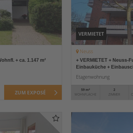
VERMIETET
Neuss
ohnfl. + ca. 1.147 m²
+ VERMIETET + Neuss-Fu
Einbauküche + Einbausch
Etagenwohnung
59 m²
2
ZUM EXPOSÉ
WOHNFLÄCHE
ZIMMER
O