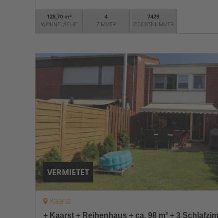
128,70 m²
4
7429
WOHNFLÄCHE
ZIMMER
OBJEKTNUMMER
VERMIETET
Kaarst
+ Kaarst + Reihenhaus + ca. 98 m² + 3 Schlafzi