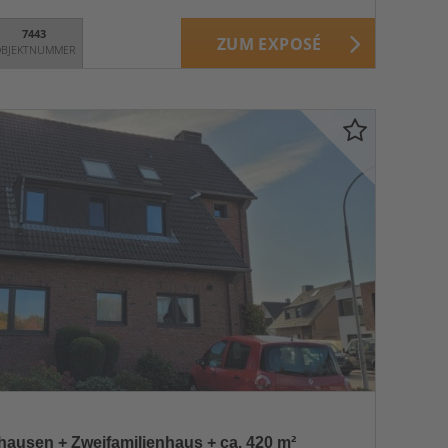
7443
ZUM EXPOSÉ
BJEKTNUMMER
hausen + Zweifamilienhaus + ca. 420 m²