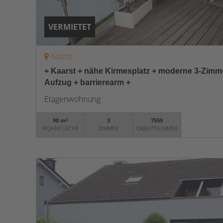
VERMIETET
Kaarst
+ Kaarst + nähe Kirmesplatz + moderne 3-Zim
Aufzug + barrierearm +
Etagenwohnung
90 m²
3
7559
WOHNFLÄCHE
ZIMMER
OBJEKTNUMMER