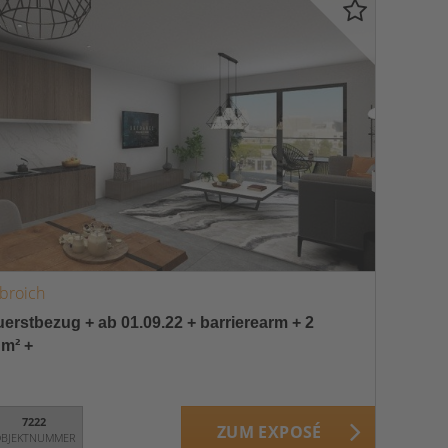
nbroich
erstbezug + ab 01.09.22 + barrierearm + 2
 m² +
7222
ZUM EXPOSÉ
BJEKTNUMMER