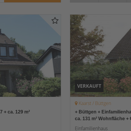
VERKAUFT
Kaarst / Büttgen
7 + ca. 129 m²
+ Büttgen + Einfamilienh
ca. 131 m² Wohnfläche + 
Einfamilienhaus