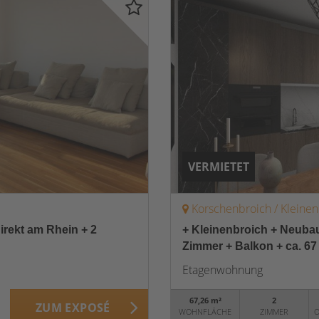
VERMIETET
Korschenbroich / Kleine
rekt am Rhein + 2
+ Kleinenbroich + Neubau
Zimmer + Balkon + ca. 67
Etagenwohnung
67,26 m²
2
ZUM EXPOSÉ
WOHNFLÄCHE
ZIMMER
O