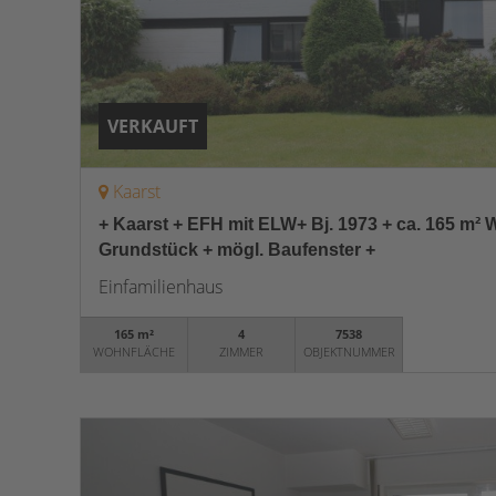
VERKAUFT
Kaarst
+ Kaarst + EFH mit ELW+ Bj. 1973 + ca. 165 m² W
Grundstück + mögl. Baufenster +
Einfamilienhaus
165 m²
4
7538
WOHNFLÄCHE
ZIMMER
OBJEKTNUMMER