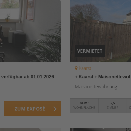
VERMIETET
Kaarst
 verfügbar ab 01.01.2026
+ Kaarst + Maisonettewoh
Maisonettewohnung
84 m²
2,5
WOHNFLÄCHE
ZIMMER
O
ZUM EXPOSÉ