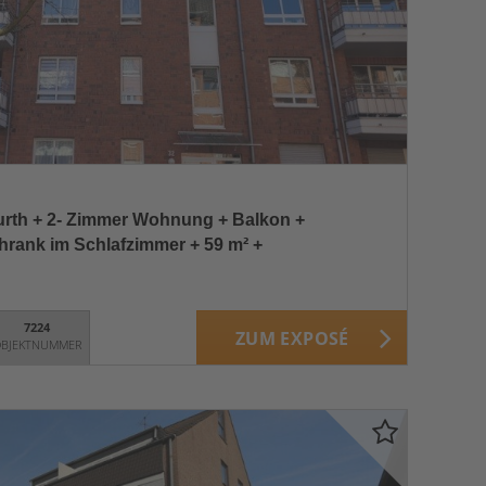
rth + 2- Zimmer Wohnung + Balkon +
rank im Schlafzimmer + 59 m² +
7224
ZUM EXPOSÉ
BJEKTNUMMER