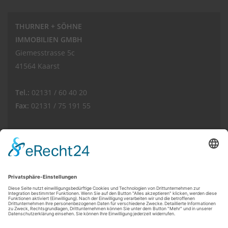
THURNER + SÖHNE
IMMOBILIEN GMBH
Giemesstrasse 5c
41564 Kaarst
Tel.:
02131 / 60 40 20
Fax:
02131 / 75 191 55
E-Mail:
info(at)thurnerimmobilien.de
Web:
www.thurnerimmobilien.de
Kundenbewertungen und Erfahrungen zu
THURNER + SÖHNE Immobilien GmbH
© THURNER + SÖHNE IMMOBILIEN GMBH
SEHR GUT
100%
Powered by
Immonia GmbH