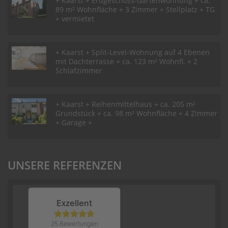
+ Kaarst + Erdgeschoss-Gartenwohnung + ca.
89 m² Wohnfläche + 3 Zimmer + Stellplatz + TG
+ vermietet
+ Kaarst + Split-Level-Wohnung auf 4 Ebenen
mit Dachterrasse + ca. 123 m² Wohnfl. + 2
Schlafzimmer
+ Kaarst + Reihenmittelhaus + ca. 205 m²
Grundstück + ca. 98 m² Wohnfläche + 4 Zimmer
+ Garage +
UNSERE REFERENZEN