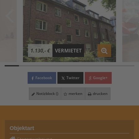
1.130,- €
VERMIETET
Facebook
Twitter
Google+
Notizblock (
)
merken
drucken
Objektart