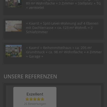
89 m² Wohnfläche + 3 Zimmer + Stellplatz + TG
+ vermietet
+ Kaarst + Split-Level-Wohnung auf 4 Ebenen
mit Dachterrasse + ca. 123 m² Wohnfl. + 2
Schlafzimmer
+ Kaarst + Reihenmittelhaus + ca. 205 m²
Grundstück + ca. 98 m² Wohnfläche + 4 Zimmer
+ Garage +
UNSERE REFERENZEN