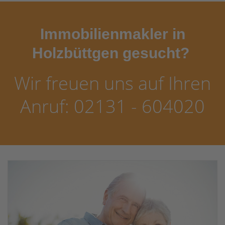
Immobilienmakler in
Holzbüttgen gesucht?
Wir freuen uns auf Ihren
Anruf: 02131 - 604020