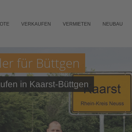
BOTE
VERKAUFEN
VERMIETEN
NEUBAU
er für Büttgen
fen in Kaarst-Büttgen