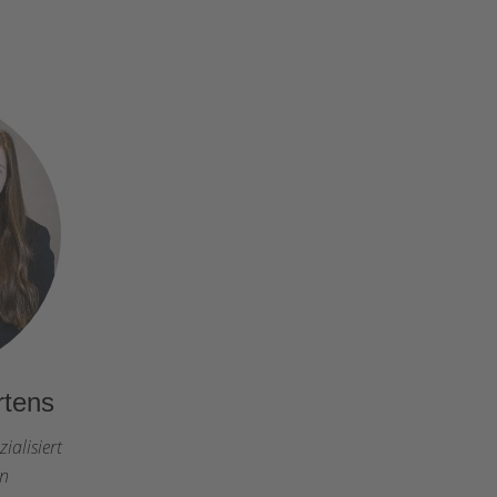
rtens
ialisiert
on