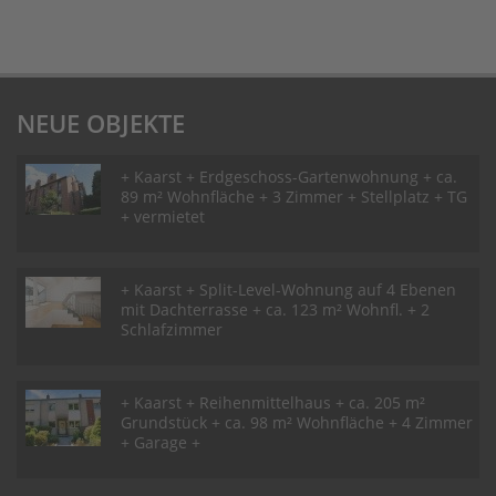
NEUE OBJEKTE
+ Kaarst + Erdgeschoss-Gartenwohnung + ca.
89 m² Wohnfläche + 3 Zimmer + Stellplatz + TG
+ vermietet
+ Kaarst + Split-Level-Wohnung auf 4 Ebenen
mit Dachterrasse + ca. 123 m² Wohnfl. + 2
Schlafzimmer
+ Kaarst + Reihenmittelhaus + ca. 205 m²
Grundstück + ca. 98 m² Wohnfläche + 4 Zimmer
+ Garage +