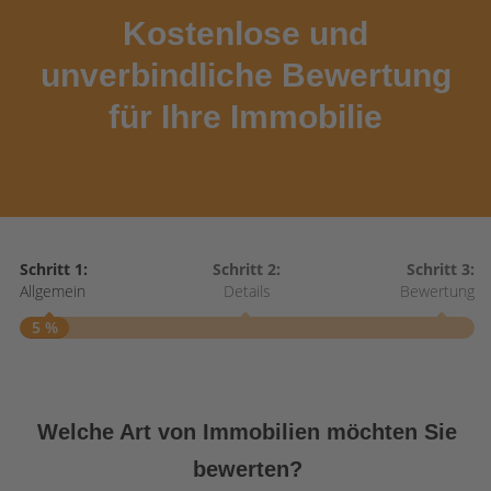
Kostenlose und
unverbindliche Bewertung
für Ihre Immobilie
Schritt 1:
Schritt 2:
Schritt 3:
Allgemein
Details
Bewertung
5 %
S
A
Welche Art von Immobilien möchten Sie
bewerten?