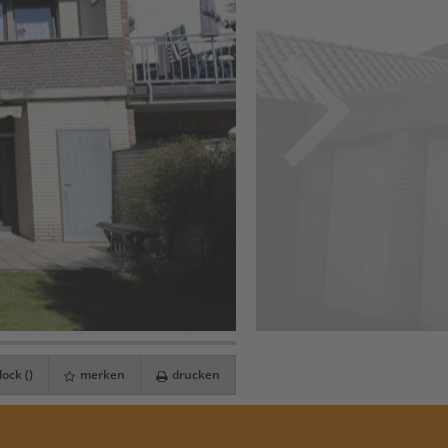
ock (
)
merken
drucken