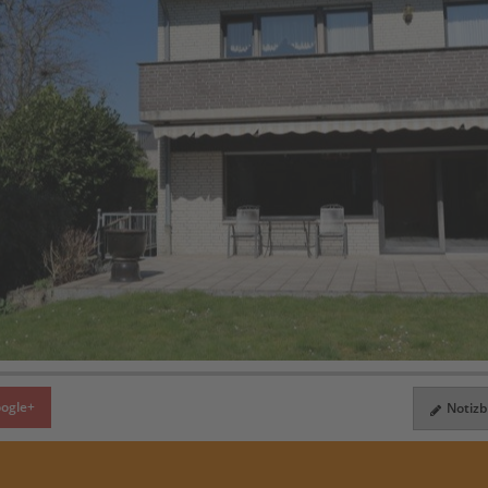
ogle+
Notizbl