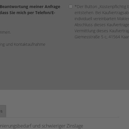
 Beantwortung meiner Anfrage
*Der Button „Kostenpflichtig 
ass Sie mich per Telefon/E-
entstehen. Bei Kaufvertragsabs
individuell vereinbarten Makler
Abschluss dieses Kaufvertrage
Vermittlung dieses Kaufvertr
ommen.
Giemesstraße 5 c, 41564 Kaar
rung und Kontaktaufnahme
es
anierungsbedarf und schwieriger Zinslage