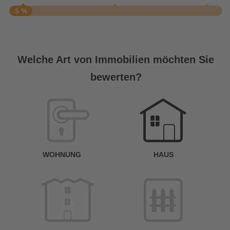
5 %
S
A
Welche Art von Immobilien möchten Sie
bewerten?
W
<
WOHNUNG
HAUS
g