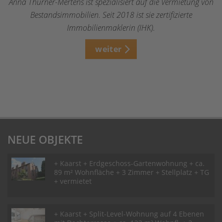
Anna Thurner-Mertens ist spezialisiert auf die Vermietung von
Bestandsimmobilien. Seit 2018 ist sie zertifizierte
Immobilienmaklerin (IHK).
weiter
NEUE OBJEKTE
+ Kaarst + Erdgeschoss-Gartenwohnung + ca.
89 m² Wohnfläche + 3 Zimmer + Stellplatz + TG
+ vermietet
+ Kaarst + Split-Level-Wohnung auf 4 Ebenen