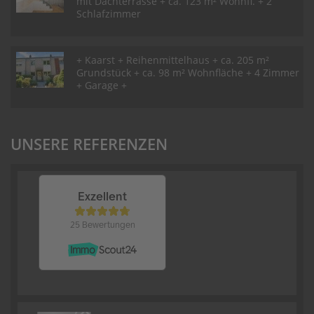
mit Dachterrasse + ca. 123 m² Wohnfl. + 2
Schlafzimmer
+ Kaarst + Reihenmittelhaus + ca. 205 m²
Grundstück + ca. 98 m² Wohnfläche + 4 Zimmer
+ Garage +
UNSERE REFERENZEN