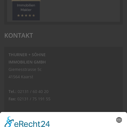
KONTAKT
THURNER + SÖHNE
IMMOBILIEN GMBH
Giemesstrasse 5c
41564 Kaarst
Tel.:
02131 / 60 40 20
Fax:
02131 / 75 191 55
E-Mail:
info(at)thurnerimmobilien.de