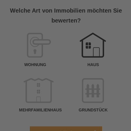
S
A
Welche Art von Immobilien möchten Sie
bewerten?
W
<
WOHNUNG
HAUS
g
MEHRFAMILIENHAUS
GRUNDSTÜCK