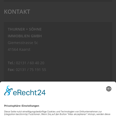
KONTAKT
THURNER + SÖHNE
IMMOBILIEN GMBH
Giemesstrasse 5c
41564 Kaarst
Tel.:
02131 / 60 40 20
Fax:
02131 / 75 191 55
E-Mail:
info(at)thurnerimmobilien.de
Web:
www.thurnerimmobilien.de
Kundenbewertungen und Erfahrungen zu
THURNER + SÖHNE Immobilien GmbH