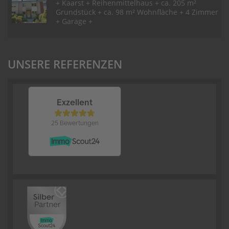
+ Kaarst + Reihenmittelhaus + ca. 205 m²
Grundstück + ca. 98 m² Wohnfläche + 4 Zimmer
+ Garage +
UNSERE REFERENZEN