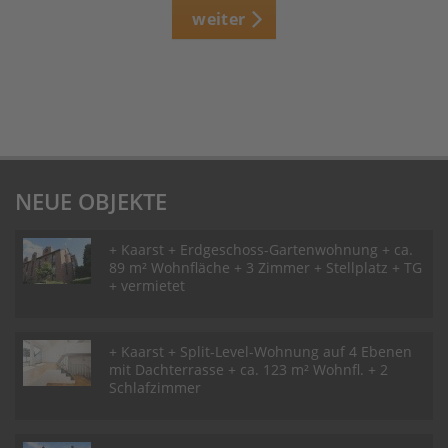
weiter
NEUE OBJEKTE
+ Kaarst + Erdgeschoss-Gartenwohnung + ca.
89 m² Wohnfläche + 3 Zimmer + Stellplatz + TG
+ vermietet
+ Kaarst + Split-Level-Wohnung auf 4 Ebenen
mit Dachterrasse + ca. 123 m² Wohnfl. + 2
Schlafzimmer